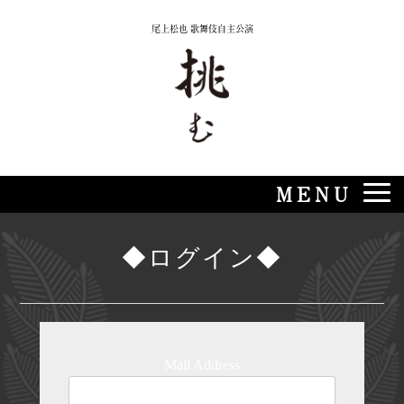
Skip
尾上松也 歌舞伎自主公演
to
content
MENU
◆ログイン◆
Mail Address