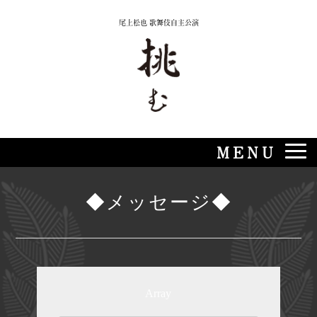
Skip
尾上松也 歌舞伎自主公演
to
content
MENU
◆メッセージ◆
Array